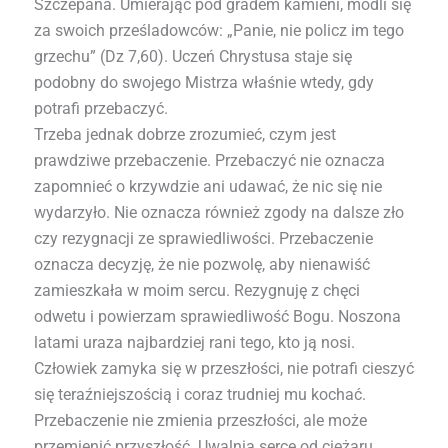
Szczepana. Umierając pod gradem kamieni, modli się
za swoich prześladowców: „Panie, nie policz im tego
grzechu” (Dz 7,60). Uczeń Chrystusa staje się
podobny do swojego Mistrza właśnie wtedy, gdy
potrafi przebaczyć.
Trzeba jednak dobrze zrozumieć, czym jest
prawdziwe przebaczenie. Przebaczyć nie oznacza
zapomnieć o krzywdzie ani udawać, że nic się nie
wydarzyło. Nie oznacza również zgody na dalsze zło
czy rezygnacji ze sprawiedliwości. Przebaczenie
oznacza decyzję, że nie pozwolę, aby nienawiść
zamieszkała w moim sercu. Rezygnuję z chęci
odwetu i powierzam sprawiedliwość Bogu. Noszona
latami uraza najbardziej rani tego, kto ją nosi.
Człowiek zamyka się w przeszłości, nie potrafi cieszyć
się teraźniejszością i coraz trudniej mu kochać.
Przebaczenie nie zmienia przeszłości, ale może
przemienić przyszłość. Uwalnia serce od ciężaru