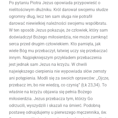
Po pytaniu Piotra Jezus opowiada przypowieść o
nielitościwym dłużniku. Król darował swojemu słudze
ogromny dług, lecz ten sam sługa nie potrafił
darować niewielkiej należności swojemu współbratu.
W ten sposób Jezus pokazuje, że człowiek, który sam
doświadczył Bożego miłosierdzia, nie może zamknąć
serca przed drugim człowiekiem. Kto pamięta, jak
wiele Bóg mu przebaczył, łatwiej uczy się przebaczać
innym. Najpiękniejszym przykładem przebaczenia
jest jednak sam Jezus na krzyżu. W chwili
największego cierpienia nie wypowiada słów zemsty
ani potępienia. Modli się za swoich oprawców: „Ojcze,
przebacz im, bo nie wiedzą, co czynią” (Łk 23,34). To
właśnie na krzyżu objawia się pełnia Bożego
miłosierdzia. Jezus przebacza tym, którzy Go
odrzucili, wyszydzili i skazali na śmierć. Podobną
postawę odnajdujemy u pierwszego męczennika, św.