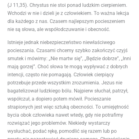
(J 11,35). Chrystus nie stoi ponad ludzkim cierpieniem.
Wchodzi w nie i dzieli je z człowiekiem. To ważna lekcja
dla każdego z nas. Czasem najlepszym pocieszeniem
nie są słowa, ale współodczuwanie i obecność.
Istnieje jednak niebezpieczeństwo niewłaściwego
pocieszania. Czasami chcemy szybko zakończyć czyjś
smutek i mówimy: „Nie martw się”, „Będzie dobrze”, „Inni
mają gorzej”. Choć słowa te mogą wypływać z dobrych
intencji, często nie pomagają. Człowiek cierpiący
potrzebuje przede wszystkim zrozumienia. Jezus nie
bagatelizował ludzkiego bólu. Najpierw słuchał, patrzył,
współczuł, a dopiero potem mówił. Pocieszanie
strapionych jest więc sztuką obecności. To umiejętność
bycia obok człowieka nawet wtedy, gdy nie potrafimy
rozwiązać jego problemów. Niekiedy wystarczy
wysłuchać, podać rękę, pomodlić się razem lub po