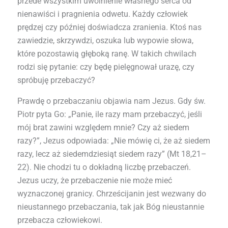
przede wszystkim uwolnienie własnego serca od
nienawiści i pragnienia odwetu. Każdy człowiek
prędzej czy później doświadcza zranienia. Ktoś nas
zawiedzie, skrzywdzi, oszuka lub wypowie słowa,
które pozostawią głęboką ranę. W takich chwilach
rodzi się pytanie: czy będę pielęgnował urazę, czy
spróbuję przebaczyć?
Prawdę o przebaczaniu objawia nam Jezus. Gdy św.
Piotr pyta Go: „Panie, ile razy mam przebaczyć, jeśli
mój brat zawini względem mnie? Czy aż siedem
razy?”, Jezus odpowiada: „Nie mówię ci, że aż siedem
razy, lecz aż siedemdziesiąt siedem razy” (Mt 18,21–
22). Nie chodzi tu o dokładną liczbę przebaczeń.
Jezus uczy, że przebaczenie nie może mieć
wyznaczonej granicy. Chrześcijanin jest wezwany do
nieustannego przebaczania, tak jak Bóg nieustannie
przebacza człowiekowi.