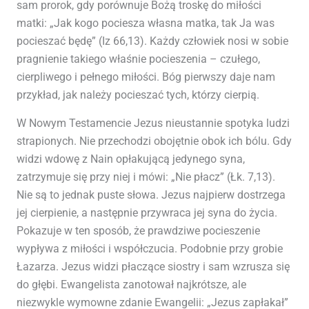
sam prorok, gdy porównuje Bożą troskę do miłości
matki: „Jak kogo pociesza własna matka, tak Ja was
pocieszać będę” (Iz 66,13). Każdy człowiek nosi w sobie
pragnienie takiego właśnie pocieszenia – czułego,
cierpliwego i pełnego miłości. Bóg pierwszy daje nam
przykład, jak należy pocieszać tych, którzy cierpią.
W Nowym Testamencie Jezus nieustannie spotyka ludzi
strapionych. Nie przechodzi obojętnie obok ich bólu. Gdy
widzi wdowę z Nain opłakującą jedynego syna,
zatrzymuje się przy niej i mówi: „Nie płacz” (Łk. 7,13).
Nie są to jednak puste słowa. Jezus najpierw dostrzega
jej cierpienie, a następnie przywraca jej syna do życia.
Pokazuje w ten sposób, że prawdziwe pocieszenie
wypływa z miłości i współczucia. Podobnie przy grobie
Łazarza. Jezus widzi płaczące siostry i sam wzrusza się
do głębi. Ewangelista zanotował najkrótsze, ale
niezwykle wymowne zdanie Ewangelii: „Jezus zapłakał”