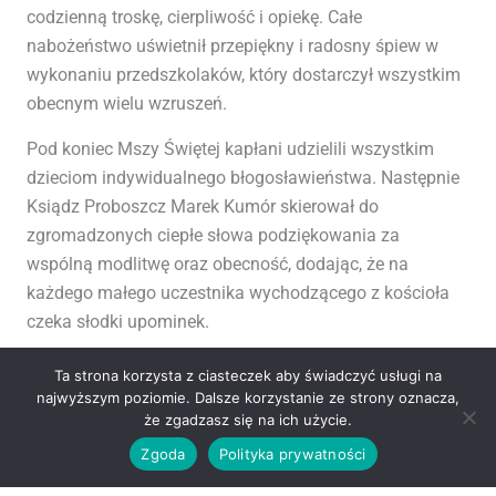
codzienną troskę, cierpliwość i opiekę. Całe
nabożeństwo uświetnił przepiękny i radosny śpiew w
wykonaniu przedszkolaków, który dostarczył wszystkim
obecnym wielu wzruszeń.
Pod koniec Mszy Świętej kapłani udzielili wszystkim
dzieciom indywidualnego błogosławieństwa. Następnie
Ksiądz Proboszcz Marek Kumór skierował do
zgromadzonych ciepłe słowa podziękowania za
wspólną modlitwę oraz obecność, dodając, że na
każdego małego uczestnika wychodzącego z kościoła
czeka słodki upominek.
Na zakończenie tej pięknej i podniosłej uroczystości pani
Ta strona korzysta z ciasteczek aby świadczyć usługi na
katechetka Danuta Wiśniewska uroczyście wręczyła
najwyższym poziomie. Dalsze korzystanie ze strony oznacza,
że zgadzasz się na ich użycie.
dzieciom pamiątkowe dyplomiki, dziękując im w ten
sposób za aktywne i pełne zapału uczestnictwo w
Zgoda
Polityka prywatności
zajęciach religii w minionym roku szkolnym.