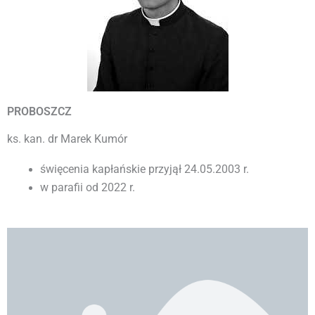
PROBOSZCZ
ks. kan. dr Marek Kumór
święcenia kapłańskie przyjął 24.05.2003 r.
w parafii od 2022 r.