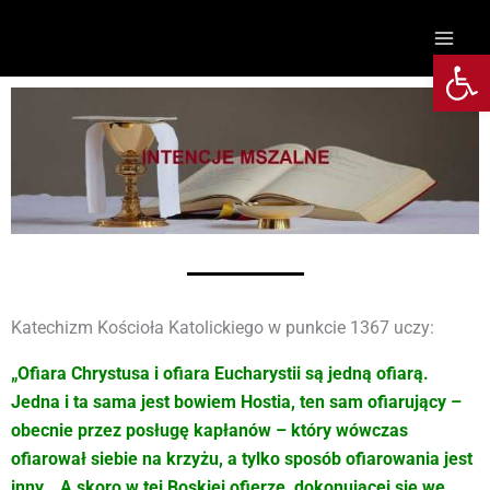
Przejdź
do
Otwórz 
treści
Katechizm Kościoła Katolickiego w punkcie 1367 uczy:
„Ofiara Chrystusa i ofiara Eucharystii są jedną ofiarą.
Jedna i ta sama jest bowiem Hostia, ten sam ofiarujący –
obecnie przez posługę kapłanów – który wówczas
ofiarował siebie na krzyżu, a tylko sposób ofiarowania jest
inny… A skoro w tej Boskiej ofierze, dokonującej się we