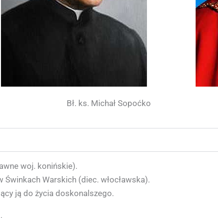
Bł. ks. Michał Sopoćko
awne woj. konińskie).
 w Świnkach Warskich (diec. włocławska).
ący ją do życia doskonalszego.