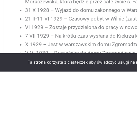
Moraczewska, która będzie przez całe życie s. F
31 X 1928 – Wyjazd do domu zakonnego w Warszaw
21 II-11 VI 1929 – Czasowy pobyt w Wilnie (zast
VI 1929 – Zostaje przydzielona do pracy w no
7 VII 1929 – Na krótki czas wysłana do Kiekrza 
X 1929 – Jest w warszawskim domu Zgromadzenia
V-VI 1930 – Przyjeżdża do domu Zgromadzenia w P
22 II 1931 – Widzenie Pana Jezusa, który każe j
Ta strona korzysta z ciasteczek aby świadczyć usługi na
XI 1932 – Przyjazd do Warszawy na trzecią pro
wieczystych. W tym samym miesiącu rekolekcje
18 IV 1933 – Wyjazd do Krakowa na ośmiodniowe
1 V 1933 – Składa zakonne śluby wieczyste (ur
25 V 1933 – Wyjazd do Wilna.
2 I 1934 – Pierwszy raz udaje się do malarza E
29 III 1934 – Ofiaruje się za grzeszników, a szcz
VI 1934 – Ukończony został obraz Miłosierdzia Bo