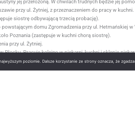
austyny jej przełożoną. W chwilach trudnych będzie jej pomo
ie przy ul. Żytniej, z przeznaczeniem do pracy w kuchni.
ępuje siostrę odbywającą trzecią probację).
wo powstającym domu Zgromadzenia przy ul. Hetmańskiej w
koło Poznania (zastępuje w kuchni chorą siostrę).
 przy ul. Żytniej.
łocku. Pracuje kolejno w piekarni, kuchni i sklepie pieka
ej malować obraz według wzoru, jaki ogląda.
 najwyższym poziomie. Dalsze korzystanie ze strony oznacza, że zgadzas
bację (pięciomiesięczną), jaką siostry Zgromadzenia MBM 
 w Walendowie przed rozpoczęciem probacji.
 rekolekcje przed ślubami wieczystymi.
oczystości przewodniczył bp Stanisław Rospond).
. Kazimirowskiego, który ma malować obraz Miłosierdzia Bo
ególnie za te dusze, które straciły ufność w miłosierdzie Boż
żego. Siostra Faustyna płacze, że Pan Jezus nie jest tak pi