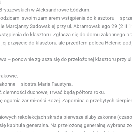
j.
 Bryszewskich w Aleksandrowie Łódzkim.
 rodzicami swoim zamiarem wstąpienia do klasztoru – sprz
epie Marcjanny Sadowskiej przy ul. Abramowskiego 29 (2 II 1
ąpienia do klasztoru. Zgłasza się do domu zakonnego przy 
jej przyjęcie do klasztoru, ale przedtem poleca Helenie p
a – ponownie zgłasza się do przełożonej klasztoru przy ul. 
rakowie.
zakonne – siostra Maria Faustyna.
ać ciemności duchowe; trwać będą półtora roku.
 ogarnia żar miłości Bożej. Zapomina o przebytych cierpienia
niowych rekolekcjach składa pierwsze śluby zakonne (czas
 kapituła generalna. Na przełożoną generalną wybrana zo