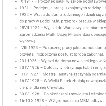
IX 1917 – Początek nauki w szkole podstawowe
1921 – Podejmuje pracę u znajomych rodziny –
1922 – Wraca do domu rodzinnego i dzieli się z
do pracy w Łodzi. M.in. przez rok pracuje w skl
25VII 1924 – Wyjazd do Warszawy z zamiarem wst
Zgromadzenia Matki Bożej Miłosierdzia obiecuje 
wyprawę.
l VIII 1925 – Po rocznej pracy jako pomoc domow
przyjęta i rozpoczyna postulat (próba zakonna).
23 I 1926 – Wyjazd do domu nowicjackiego w K
30 IV 1926 – Obłóczyny; otrzymuje habit i imię 
III-IV 1927 – Siostrę Faustynę zaczynają ogarni
16 IV 1928 – W Wielki Piątek zbolałą nowicjuszkę
cierpiał dla niej Chrystus.
30 IV 1928 – Po skończeniu nowicjatu i ośmiod
16-10 X 1928 – W Zgromadzeniu MBM odbywa się