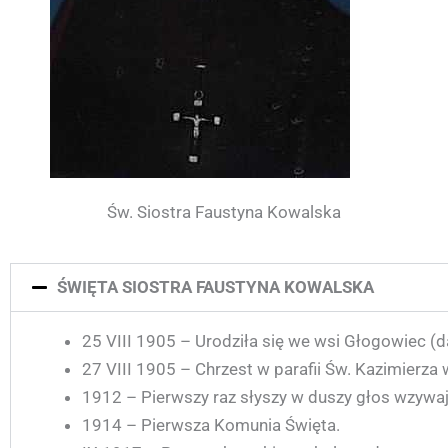
Św. Siostra Faustyna Kowalska
ŚWIĘTA SIOSTRA FAUSTYNA KOWALSKA
25 VIII 1905 – Urodziła się we wsi Głogowiec (d
27 VIII 1905 – Chrzest w parafii Św. Kazimierza
1912 – Pierwszy raz słyszy w duszy głos wzywaj
1914 – Pierwsza Komunia Święta.