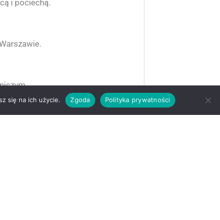
cą i pociechą.
 Warszawie.
rniczym.
z się na ich użycie.
Zgoda
Polityka prywatności
odbywają przed złożeniem ślubów
żego.
e.
ękny, jak Go widziała.