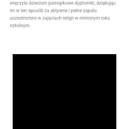
wręczyła dzieciom pamiątkowe dyplomiki, dziękując
im w ten sposób za aktywne i pełne zapału
uczestnictwo w zajęciach religii w minionym roku
szkolnym.