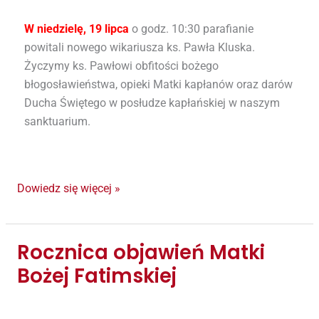
ks.
Pawła
W niedzielę, 19 lipca
o godz. 10:30 parafianie
Kluska
powitali nowego wikariusza ks. Pawła Kluska.
Życzymy ks. Pawłowi obfitości bożego
błogosławieństwa, opieki Matki kapłanów oraz darów
Ducha Świętego w posłudze kapłańskiej w naszym
sanktuarium.
Dowiedz się więcej »
Rocznica objawień Matki
Rocznica
objawień
Bożej Fatimskiej
Matki
Bożej