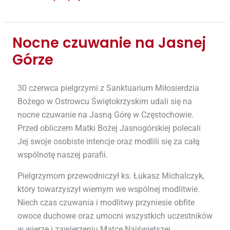
Nocne czuwanie na Jasnej
Nocne
czuwanie
Górze
na
Jasnej
30 czerwca pielgrzymi z Sanktuarium Miłosierdzia
Górze
Bożego w Ostrowcu Świętokrzyskim udali się na
nocne czuwanie na Jasną Górę w Częstochowie.
Przed obliczem Matki Bożej Jasnogórskiej polecali
Jej swoje osobiste intencje oraz modlili się za całą
wspólnotę naszej parafii.
Pielgrzymom przewodniczył ks. Łukasz Michalczyk,
który towarzyszył wiernym we wspólnej modlitwie.
Niech czas czuwania i modlitwy przyniesie obfite
owoce duchowe oraz umocni wszystkich uczestników
w wierze i zawierzeniu Matce Najświętszej