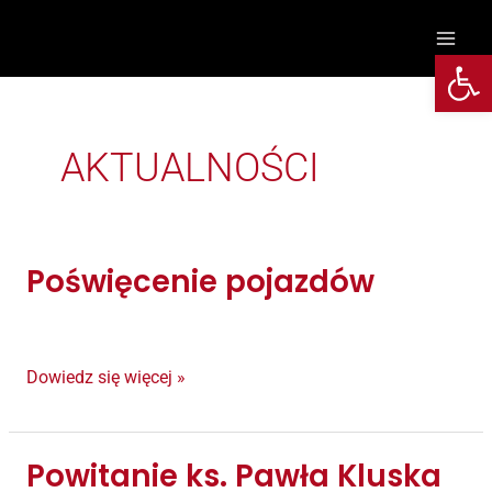
Przejdź
do
Otwórz 
treści
AKTUALNOŚCI
Poświęcenie pojazdów
Poświęcenie
pojazdów
Dowiedz się więcej »
Powitanie ks. Pawła Kluska
Powitanie