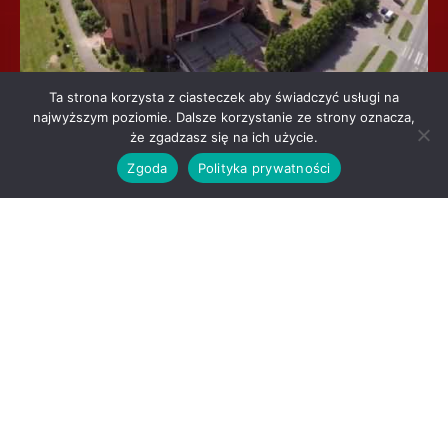
Ta strona korzysta z ciasteczek aby świadczyć usługi na
SANKTUARIUM MIŁOSIERDZIA BOŻEGO
najwyższym poziomie. Dalsze korzystanie ze strony oznacza,
ul. Polna 3
że zgadzasz się na ich użycie.
27-400 Ostrowiec Świętokrzyski
Zgoda
Polityka prywatności
woj. świętokrzyskie
Tel. (+48) 41 2633141
E-mail: milbozostr@sandomierz.opoka.org.pl
Konto: PKO BP o/Ostrowiec Świętokrzyski 51 1020 2674
0000 2802 0040 4459
Copyright © 2026 Sanktuarium Miłosierdzia Bożego