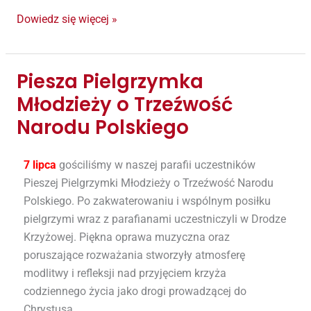
Fatimskiej
Dowiedz się więcej »
Piesza Pielgrzymka
Piesza
Pielgrzymka
Młodzieży o Trzeźwość
Młodzieży
Narodu Polskiego
o
Trzeźwość
7 lipca
gościliśmy w naszej parafii uczestników
Narodu
Pieszej Pielgrzymki Młodzieży o Trzeźwość Narodu
Polskiego
Polskiego. Po zakwaterowaniu i wspólnym posiłku
pielgrzymi wraz z parafianami uczestniczyli w Drodze
Krzyżowej. Piękna oprawa muzyczna oraz
poruszające rozważania stworzyły atmosferę
modlitwy i refleksji nad przyjęciem krzyża
codziennego życia jako drogi prowadzącej do
Chrystusa.