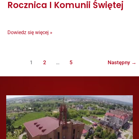
Rocznica I Komunii Świętej
Rocznica
I
Komunii
Świętej
Dowiedz się więcej »
1
2
…
5
Następny
→