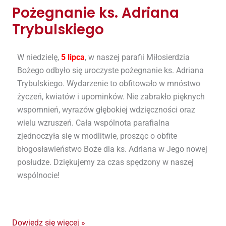
Pożegnanie ks. Adriana
Pożegnanie
ks.
Trybulskiego
Adriana
Trybulskiego
W niedzielę,
5 lipca
, w naszej parafii Miłosierdzia
Bożego odbyło się uroczyste pożegnanie ks. Adriana
Trybulskiego. Wydarzenie to obfitowało w mnóstwo
życzeń, kwiatów i upominków. Nie zabrakło pięknych
wspomnień, wyrazów głębokiej wdzięczności oraz
wielu wzruszeń. Cała wspólnota parafialna
zjednoczyła się w modlitwie, prosząc o obfite
błogosławieństwo Boże dla ks. Adriana w Jego nowej
posłudze. Dziękujemy za czas spędzony w naszej
wspólnocie!
Dowiedz się więcej »