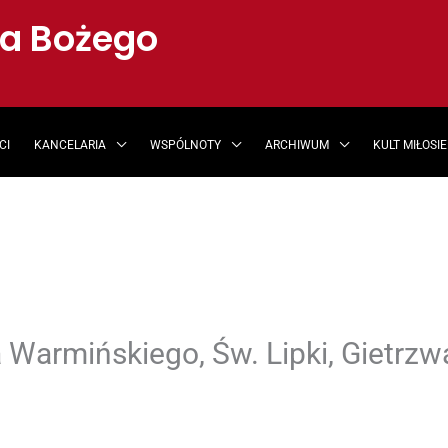
ia Bożego
CI
KANCELARIA
WSPÓLNOTY
ARCHIWUM
KULT MIŁOSI
 Warmińskiego, Św. Lipki, Gietrzw