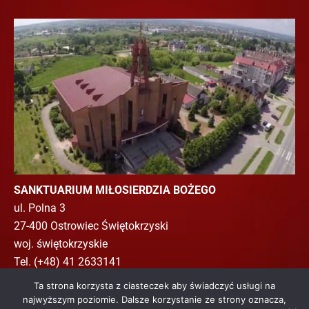
Meksyk – Taxco
Przez
admin
/
25 listopada 2025
Kościół św. Priskili
Jaskinia
Hacienda
Wyciąg
Ta strona korzysta z ciasteczek aby świadczyć usługi na
najwyższym poziomie. Dalsze korzystanie ze strony oznacza,