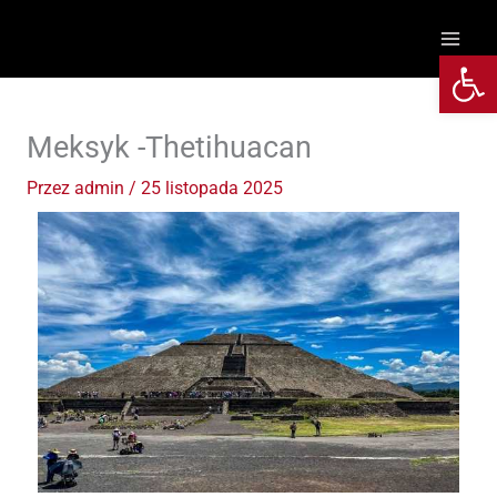
Przejdź
do
Otwórz 
treści
Meksyk -Thetihuacan
Przez
admin
/
25 listopada 2025