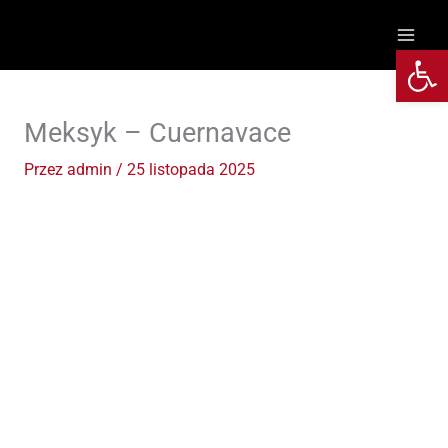
Przejdź
do
Otwórz 
treści
Meksyk – Cuernavace
Przez
admin
/
25 listopada 2025