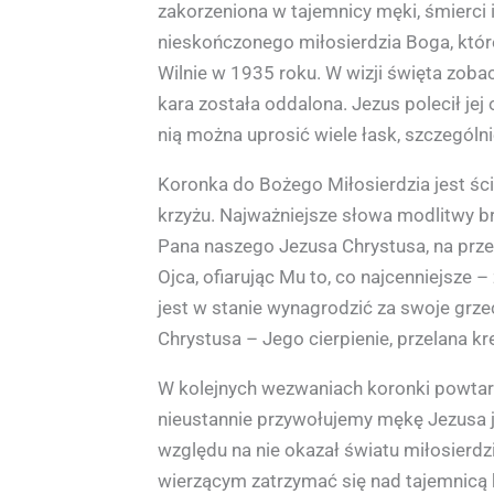
zakorzeniona w tajemnicy męki, śmierci
nieskończonego miłosierdzia Boga, które
Wilnie w 1935 roku. W wizji święta zobacz
kara została oddalona. Jezus polecił je
nią można uprosić wiele łask, szczególni
Koronka do Bożego Miłosierdzia jest ści
krzyżu. Najważniejsze słowa modlitwy br
Pana naszego Jezusa Chrystusa, na prze
Ojca, ofiarując Mu to, co najcenniejsze 
jest w stanie wynagrodzić za swoje grze
Chrystusa – Jego cierpienie, przelana k
W kolejnych wezwaniach koronki powtarz
nieustannie przywołujemy mękę Jezusa j
względu na nie okazał światu miłosierdz
wierzącym zatrzymać się nad tajemnicą k