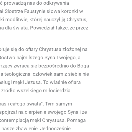
ość prowadzą nas do odkrywania
ał Siostrze Faustynie słowa koronki w
ki modlitwie, której nauczył ją Chrystus,
 dla świata. Powiedział także, że przez
uje się do ofiary Chrystusa złożonej na
i Bóstwo najmilszego Syna Twojego, a
ierzący zwraca się bezpośrednio do Boga
a teologiczna: człowiek sam z siebie nie
sługi męki Jezusa. To właśnie ofiara
 źródło wszelkiego miłosierdzia.
nas i całego świata”. Tym samym
ojrzał na cierpienie swojego Syna i ze
że kontemplacją męki Chrystusa. Pomaga
a nasze zbawienie. Jednocześnie