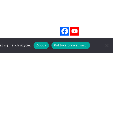
z się na ich użycie.
Zgoda
Polityka prywatności
DZIA BOŻEGO