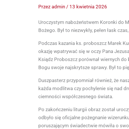
Przez
admin
/
13 kwietnia 2026
Uroczystym nabożeństwem Koronki do Miło
Bożego. Był to niezwykły, pełen łask czas,
Podczas kazania ks. proboszcz Marek Ku
okazję wpatrywać się w oczy Pana Jezus
Ksiądz Proboszcz porównał wiernych do bi
Bogu swoje najskrytsze sprawy. Był to pi
Duszpasterz przypomniał również, że nas
każda modlitwa czy pochylenie się nad d
ciemności współczesnego świata.
Po zakończeniu liturgii obraz został uro
odbyło się oficjalne pożegnanie wizerunk
poruszającym świadectwie mówiła o swoic