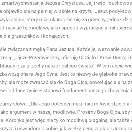
 i zmartwychwstania Jezusa Chrystusa. Jej treść i duchow
 objawiło się najpełniej właśnie na krzyżu. Jezus podyktow
yła anioła, który miał ukarać ziemię za grzechy, jednak dzię
j odmawiać tę modlitwę jako sposób wypraszania miłosierdzia
e dla grzeszników i konających.
śle związana z męką Pana Jezusa. Każde jej wezwanie odwoł
zmią: „Ojcze Przedwieczny, ofiaruję Ci Ciało i Krew, Duszę 
błaganie za grzechy nasze i całego świata”. W tym akcie w
– zbawczą ofiarę Jego Syna. Jest to niezwykle głęboka prawd
chy, ale może zwracać się do Boga Ojca, powołując się na za
rew i oddane życie – stanowi fundament naszego zbawienia i
amy słowa: „Dla Jego bolesnej męki miej miłosierdzie dla 
ako argument w naszej modlitwie. Prosimy Boga Ojca, aby sp
ie. Koronka jest więc nie tylko modlitwą błagalną, ale tak
rzyża i uświadomić sobie, jak wielką cenę zapłacił Jezus z