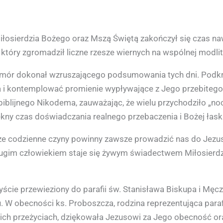
sierdzia Bożego oraz Mszą Świętą zakończył się czas nawi
 który zgromadził liczne rzesze wiernych na wspólnej modlitw
mór dokonał wzruszającego podsumowania tych dni. Podkreś
a i kontemplować promienie wypływające z Jego przebitego
blijnego Nikodema, zauważając, że wielu przychodziło „nocą
ękny czas doświadczania realnego przebaczenia i Bożej łaski
ze codzienne czyny powinny zawsze prowadzić nas do Jezusa
rugim człowiekiem staje się żywym świadectwem Miłosierd
czyście przewieziony do parafii św. Stanisława Biskupa i Mę
u. W obecności ks. Proboszcza, rodzina reprezentująca par
h przeżyciach, dziękowała Jezusowi za Jego obecność oraz