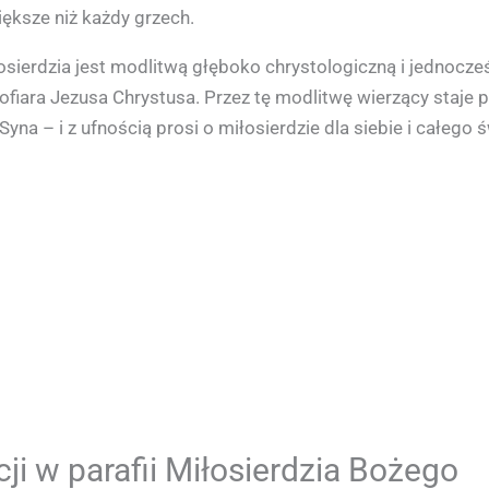
iększe niż każdy grzech.
erdzia jest modlitwą głęboko chrystologiczną i jednocześ
i ofiara Jezusa Chrystusa. Przez tę modlitwę wierzący staje
yna – i z ufnością prosi o miłosierdzie dla siebie i całego ś
i w parafii Miłosierdzia Bożego