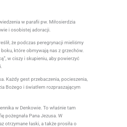
edzenia w parafii pw. Miłosierdzia
ie i osobistej adoracji.
lił, że podczas peregrynacji mieliśmy
 boku, które obmywają nas z grzechów.
”, w ciszy i skupieniu, aby powierzyć
.
. Każdy gest przebaczenia, pocieszenia,
zia Bożego i światłem rozpraszającym
czennika w Denkowie. To właśnie tam
afię pożegnała Pana Jezusa. W
 otrzymane łaski, a także prosiła o