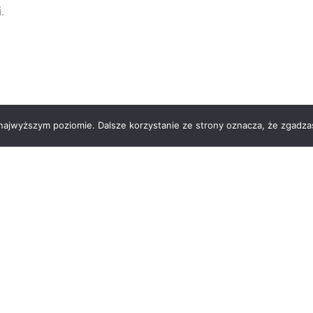
.
 najwyższym poziomie. Dalsze korzystanie ze strony oznacza, że zgadzas
SANKTUARIUM MIŁOSIER