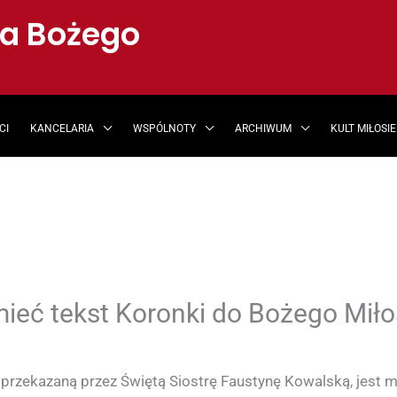
ia Bożego
CI
KANCELARIA
WSPÓLNOTY
ARCHIWUM
KULT MIŁOSI
ieć tekst Koronki do Bożego Miło
 przekazaną przez Świętą Siostrę Faustynę Kowalską, jest 